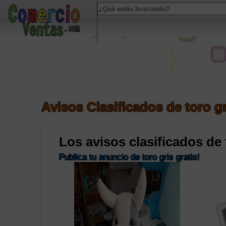
Notice
: Undefined index: popUp in
/home/u461468646/domains/comerciov
Notice
: Undefined index: HTTP_ACCEPT_LANGUAGE in
/home/u46146864
Avisos Clasificados de toro gr
Los avisos clasificados de 
Publica tu anuncio de toro gris gratis!