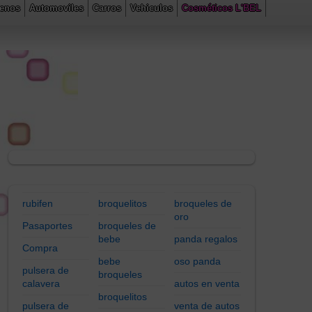
renos
Automoviles
Carros
Vehiculos
Cosméticos L'BEL
 line
305
rubifen
broquelitos
broqueles de
oro
Pasaportes
broqueles de
bebe
panda regalos
Compra
bebe
oso panda
pulsera de
broqueles
calavera
autos en venta
broquelitos
pulsera de
venta de autos