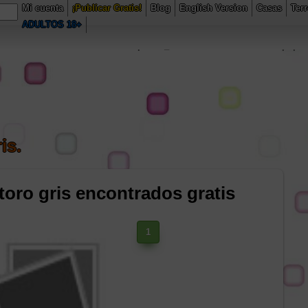
Mi cuenta
¡Publicar Gratis!
Blog
English Version
Casas
Ter
entas.com/public_html/buscadorWeb/model.php
on line
230
ADULTOS 18+
6/domains/comercioventas.com/public_html/buscadorWeb/model.php
on
is.
toro gris encontrados gratis
1