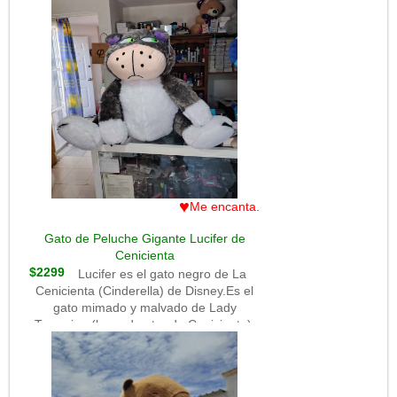
en la guardería Sunnyside. En realidad
es un personaje vengativo, manipulador
y cruel, que controla a los demás
juguetes con un sistema de privilegios y
castigos.
♥
Me encanta.
Gato de Peluche Gigante Lucifer de
Cenicienta
$2299
Lucifer es el gato negro de La
Cenicienta (Cinderella) de Disney.Es el
gato mimado y malvado de Lady
Tremaine (la madrastra de Cenicienta).
Es gordo, egoísta, perezoso y siempre
está persiguiendo a los ratones Jaq y
Gus.