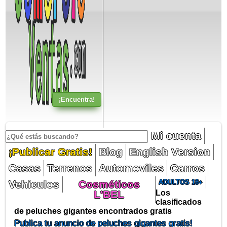
Mi cuenta
¡Publicar Gratis!
Blog
English Version
Casas
Terrenos
Automoviles
Carros
Vehiculos
Cosméticos
ADULTOS 18+
L'BEL
Los
clasificados
de peluches gigantes encontrados gratis
Publica tu anuncio de peluches gigantes gratis!