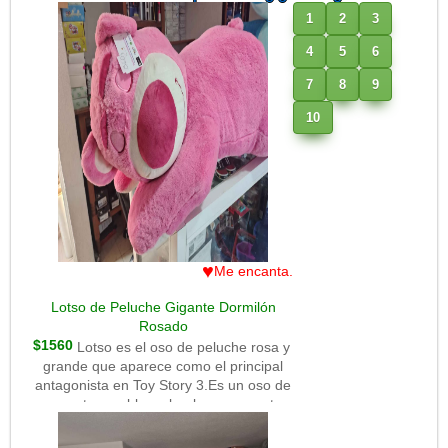
1
2
3
4
5
6
7
8
9
10
♥
Me encanta.
Lotso de Peluche Gigante Dormilón
Rosado
$1560
Lotso es el oso de peluche rosa y
grande que aparece como el principal
antagonista en Toy Story 3.Es un oso de
aspecto amable y abuelo, con acento
sureño, que huele a fresa y se presenta
como el líder carismático de los juguetes