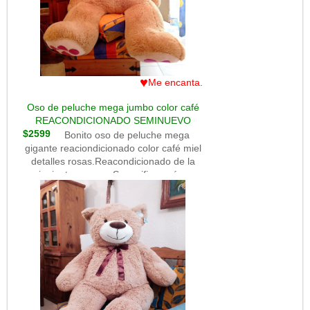
♥
Me encanta.
Oso de peluche mega jumbo color café
REACONDICIONADO SEMINUEVO
$2599
Bonito oso de peluche mega
gigante reaciondicionado color café miel
detalles rosas.Reacondicionado de la
siguiente manera.Se verifica qué no
haya fallas en el hilado.Se limpia con
sanitizante.Se peinó.Se reetiquetó.