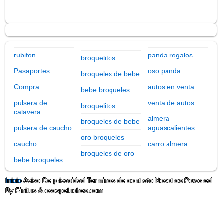
rubifen
panda regalos
broquelitos
Pasaportes
oso panda
broqueles de bebe
Compra
autos en venta
bebe broqueles
pulsera de
venta de autos
broquelitos
calavera
almera
broqueles de bebe
pulsera de caucho
aguascalientes
oro broqueles
caucho
carro almera
broqueles de oro
bebe broqueles
Inicio
Aviso De privacidad
Terminos de contrato
Nosotros
Powered
By Finitus & osospeluches.com