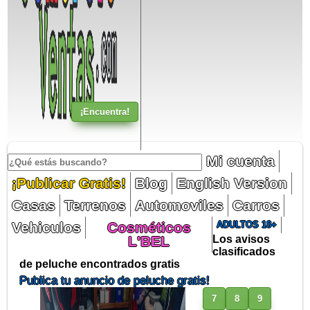
Mi cuenta
¡Publicar Gratis!
Blog
English Version
Casas
Terrenos
Automoviles
Carros
Vehiculos
Cosméticos
ADULTOS 18+
L'BEL
Los avisos
clasificados
de peluche encontrados gratis
Publica tu anuncio de peluche gratis!
7
8
9