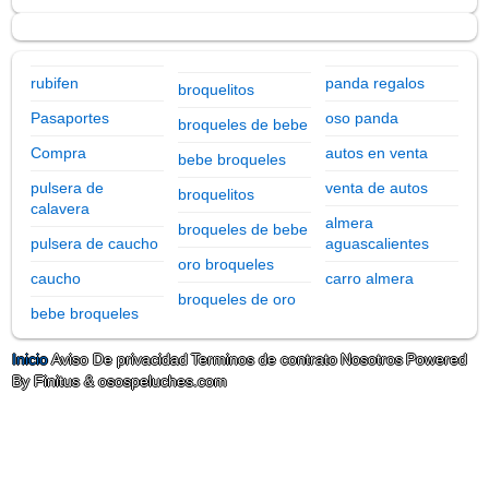
rubifen
panda regalos
broquelitos
Pasaportes
oso panda
broqueles de bebe
Compra
autos en venta
bebe broqueles
pulsera de
venta de autos
broquelitos
calavera
almera
broqueles de bebe
pulsera de caucho
aguascalientes
oro broqueles
caucho
carro almera
broqueles de oro
bebe broqueles
Inicio
Aviso De privacidad
Terminos de contrato
Nosotros
Powered
By Finitus & osospeluches.com