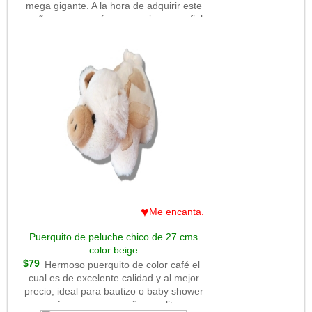
mega gigante. A la hora de adquirir este
muñeco comprarás a un amigo superfiel
qué con su tamaño ocupará tu corazón.
♥
Me encanta.
Puerquito de peluche chico de 27 cms
color beige
$79
Hermoso puerquito de color café el
cual es de excelente calidad y al mejor
precio, ideal para bautizo o baby shower
así como un pequeño regalito.