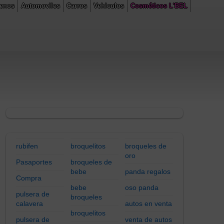
renos
Automoviles
Carros
Vehiculos
Cosméticos L'BEL
 line
305
rubifen
broquelitos
broqueles de
oro
Pasaportes
broqueles de
bebe
panda regalos
Compra
bebe
oso panda
pulsera de
broqueles
calavera
autos en venta
broquelitos
pulsera de
venta de autos