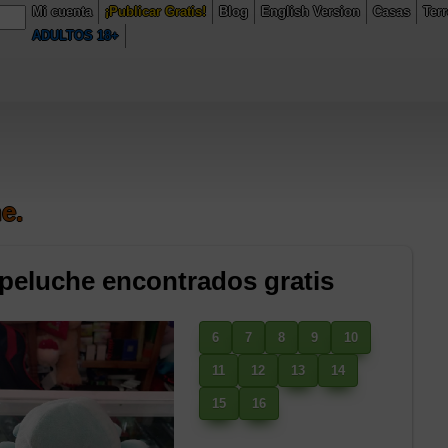
Mi cuenta
¡Publicar Gratis!
Blog
English Version
Casas
Ter
entas.com/public_html/buscadorWeb/model.php
on line
230
ADULTOS 18+
6/domains/comercioventas.com/public_html/buscadorWeb/model.php
on
e.
 peluche encontrados gratis
6
7
8
9
10
11
12
13
14
15
16