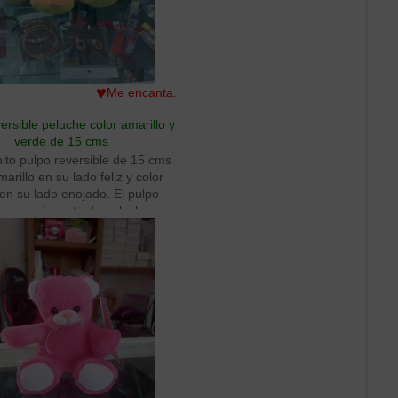
es formas y colores de manera
a. Además, puede ser utilizado
objeto para ayudar a los niños
llar su capacidad cognitiva y de
ción de problemas, ya que les
♥
Me encanta.
ía a pensar en cómo pueden
lar y cambiar el juguete para
ersible peluche color amarillo y
 diferentes efectos visuales.
verde de 15 cms
ito pulpo reversible de 15 cms
marillo en su lado feliz y color
en su lado enojado. El pulpo
le es un juguete de peluche que
ha vuelto bastante popular
mente. Es un peluche suave y
le que se puede voltear para
 una expresión diferente en la
pulpo. Por lo general, tiene dos
s diferentes en cada lado del
e puede voltear fácilmente para
r la apariencia del peluche.
de ser un juguete divertido y
nido para niños y adultos por
 pulpo reversible también puede