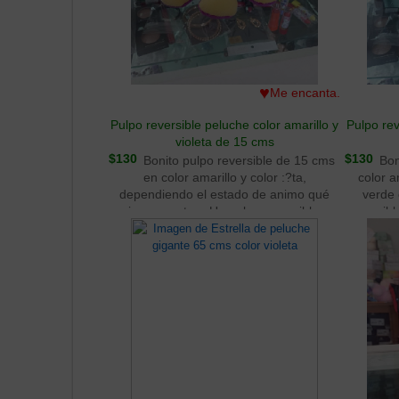
diferent
creativ
como un 
a desarro
resolu
♥
Me encanta.
desaf
manipu
Pulpo reversible peluche color amarillo y
Pulpo rev
crear
violeta de 15 cms
$130
$130
Bonito pulpo reversible de 15 cms
Bon
en color amarillo y color :?ta,
color a
dependiendo el estado de animo qué
verde 
quieras mostrar. Un pulpo reversible es
reversib
un tipo de juguete de peluche que se
se 
puede dar vuelta para que parezca un
última
pulpo con una cara feliz o triste. Estos
adorab
juguetes suelen tener tentá:?s suaves y
mostrar
una textura agradable para los niños
cara del 
pequeños. Además de ser un juguete
colore
divertido, algunos padres los utilizan
pulpo y s
como herramienta para enseñar a los
cambia
niños sobre emociones y cómo
Además 
expresarlas.
entrete
igual, el