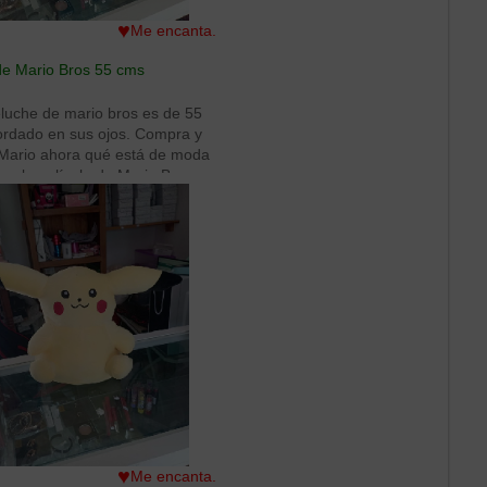
♥
Me encanta.
de Mario Bros 55 cms
luche de mario bros es de 55
ordado en sus ojos. Compra y
 Mario ahora qué está de moda
s a la película de Mario Bros.
gran amigo de toda la infancia.
♥
Me encanta.