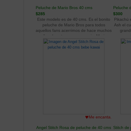
Peluche de Mario Bros 40 cms
Peluche 
$285
$300
Este modelo es de 40 cms. Es el bonito
Pikachú 
peluche de Mario Bros para todos
Ash el c
aquellos fans acerrimos de hace muchos
grand
años de este gran personaje. Mario
acompañ
tambien se está convirtiendo en un
aventuras
ícono para los niños ya qué muchos
genial pe
tambien estan creciendo con la leyenda.
♥
Me encanta.
Angel Stitch Rosa de peluche de 40 cms
Stitch de