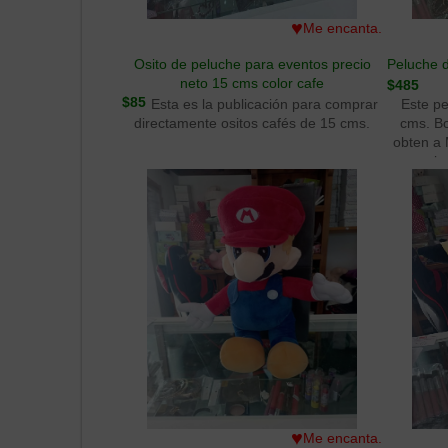
♥
Me encanta.
Osito de peluche para eventos precio
Peluche 
neto 15 cms color cafe
$485
$85
Esta es la publicación para comprar
Este pe
directamente ositos cafés de 15 cms.
cms. B
obten a
gracia
Nuestro 
♥
Me encanta.