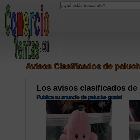
Notice
: Undefined index: popUp in
/home/u461468646/domains/comerciov
Notice
: Undefined index: HTTP_ACCEPT_LANGUAGE in
/home/u46146864
Avisos Clasificados de peluch
Los avisos clasificados de
Publica tu anuncio de peluche gratis!