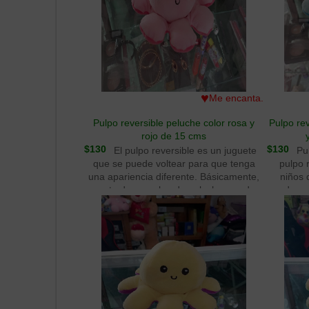
♥
Me encanta.
Pulpo reversible peluche color rosa y
Pulpo rev
rojo de 15 cms
$130
$130
El pulpo reversible es un juguete
Pul
que se puede voltear para que tenga
pulpo 
una apariencia diferente. Básicamente,
niños 
consta de un pulpo de peluche con dos
poder se
caras diferentes, de modo que se puede
mostrar u
voltear para mostrar la otra cara. Al ser
lo gener
reversible, puede ser una forma
uno de 
divertida de mantener a los niños
diseño dis
entretenidos mientras se les enseña
pulpo, 
sobre los conceptos de inversión y
co
simetría. Bonitos pulpos reversibles de
patrones.
15 cms.
entre l
permi