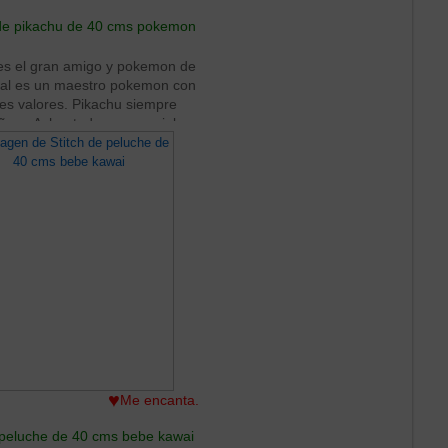
de pikachu de 40 cms pokemon
es el gran amigo y pokemon de
ual es un maestro pokemon con
es valores. Pikachu siempre
a a Ash a todas sus geniales
. El día de hoy te traigo a este
rsonaje en figura de peluche de
40 cms.
♥
Me encanta.
 peluche de 40 cms bebe kawai