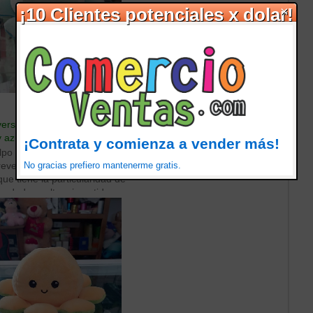
×
¡10 Clientes potenciales x dolar!
♥
Me encanta.
ersible peluche color azul cielo
y azul fuerte de 15 cms
¡Contrata y comienza a vender más!
po reversible de color azul. El
No gracias prefiero mantenerme gratis.
reversible es un juguete para
que tiene la particularidad de
r dado vuelta o invertido para
n diseño o color diferente. Por
al, tiene forma de pulpo y cada
sus tentá:?s tiene un color o
tinto en cada lado. Al invertir el
se pueden mostrar diferentes
mbinaciones de colores y
Este tipo de juguete es popular
os niños pequeños, ya que les
te jugar y experimentar con