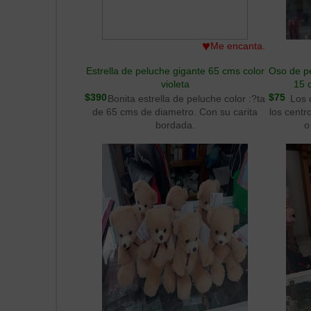
ser un ob
los e
♥
Me encanta.
Estrella de peluche gigante 65 cms color
Oso de pe
violeta
15 
$390
$75
Bonita estrella de peluche color :?ta
Los 
de 65 cms de diametro. Con su carita
los cent
bordada.
o