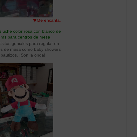
jeto de colección popular entre
ntusiastas de los peluches.
♥
Me encanta.
luche color rosa con blanco de
cms para centros de mesa
ositos geniales para regalar en
ros de mesa como baby showers
 bautizos. ¡Son la onda!