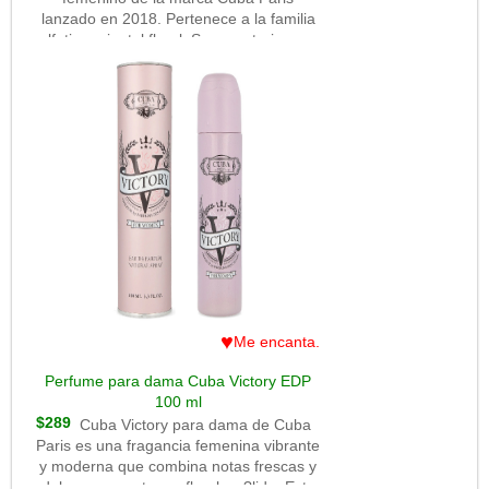
lanzado en 2018. Pertenece a la familia
olfativa oriental floral. Se caracteriza por
ser un aroma dulce, fresco y chispeante
al inicio gracias a la nota de champagne
rosé, que le da un toque burbujeante y
afrutado. En el corazón aparece la flor
de durazno, que aporta un toque floral
suave, jugoso y ligeramente cremoso.
Finalmente, en el fondo se encuentran el
ámbar, el almizcle blanco y swartzia, que
le dan calidez, suavidad y una base
sensual y limpia.En general, Cuba VIP
Women huele fresco y dulce, con un
inicio chispeante y alegre, un corazón
floral frutal y un secado cálido y suave.
Es un perfume femenino, agradable y
♥
Me encanta.
fácil de llevar, con buena proyección al
principio y duración decente para su
Perfume para dama Cuba Victory EDP
precio económico. Muchas mujeres lo
100 ml
usan para el día a día, especialmente en
$289
Cuba Victory para dama de Cuba
primavera y verano, ya que no es
Paris es una fragancia femenina vibrante
pesado ni demasiado intenso. Es una
y moderna que combina notas frescas y
opción accesible, juvenil y con un toque
dulces con un toque floral y c?lido. Este