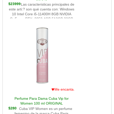
$23999
Las caracteristicas principales de
este arti:? son qué cuenta con: Windows
10 Intel Core i5-11400H 8GB NVIDIA
GeForce RTX 3050 4GB 512GB 32GB
FHD 16
♥
Me encanta.
Perfume Para Dama Cuba Vip for
Women 100 ml ORIGINAL
$280
Cuba VIP Women es un perfume
femenino de la marca Cuba Paris