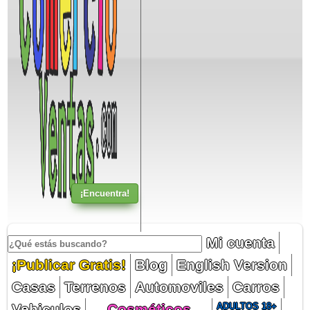
Mi cuenta
¡Publicar Gratis!
Blog
English Version
Casas
Terrenos
Automoviles
Carros
Vehiculos
Cosméticos
ADULTOS 18+