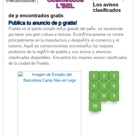
L'BEL
Los avisos
clasificados
de p encontrados gratis
Publica tu anuncio de p gratis!
Puebla es el quinto estado mÃ¡s grande del paÃ­s, es reconocida
por tener una gran cultura e historia. EconÃ³micamente se centra
principalmente en la manufactura y despuÃ©s el comercio y el
turismo. AquÃ­ en comercioventas encontrarÃ¡s los mejores
productos de la regiÃ³n de puebla y sus avisos y anuncios
clasificados disponibles. Encuentra los mejores avisos clasificados
de la ciudad de Puebla.
1
2
3
4
5
6
7
8
9
10