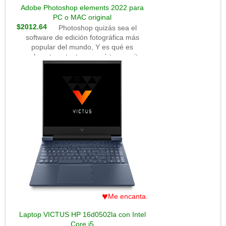
Adobe Photoshop elements 2022 para
PC o MAC original
$2012.64
Photoshop quizás sea el
software de edición fotográfica más
popular del mundo, Y es qué es
realmente potente, ya qué te permite
realizar las mejores ediciones a un
precio realmente accesible (comparado
a otros softwares). Esta vez te traemos
la versión 2022 super renovada y con
nuevas funciones.
♥
Me encanta.
Laptop VICTUS HP 16d0502la con Intel
Core i5