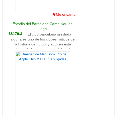
♥
Me encanta.
Estadio del Barcelona Camp Nou en
Lego
$8179.3
El club barcelona sin duda
alguna es uno de los clubes míticos de
la historia del futbol y aquí en esta
edición de lego viene completo este
genial estadios. Ten el emblematico
estadio del camp nou a escala y dentro
de tu casa.