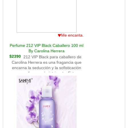
igual que otros dispositivos Echo, el
Echo Pop integra Alexa, el asistente de
voz de Amazon. Puedes pedirle que te
ayude con una variedad de tareas, como
configurar alarmas, consultar el clima,
reproducir m?sica, controlar dispositivos
♥
Me encanta.
inteligentes del hogar y mucho m?
s.Calidad de Sonido: A pesar de su
Perfume 212 VIP Black Caballero 100 ml
tama?o compacto, el Echo Pop ofrece
By Carolina Herrera
una calidad de sonido n?tida y clara,
$2390
212 VIP Black para caballero de
ideal para escuchar m?sica, podcasts o
Carolina Herrera es una fragancia que
audiolibros. Puedes reproducir m?sica
encarna la seducción y la sofisticación
desde servicios de streaming como
en su forma más intrigante. Esta
Amazon Music, Spotify
creación de Carolina Herrera se
presenta en un frasco que refleja la
elegancia y la exclusividad que sugiere
su nombre.La apertura de 212 VIP Black
es como una entrada a una fiesta
nocturna exclusiva: notas cítricas y
refrescantes como la lima y el anís
estrellado se combinan con toques de
lavanda para crear una apertura fresca y
misteriosa, como una invitación a una