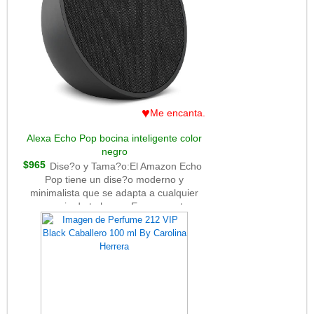
frutas ex?ticas, creando una introducci?
n vibrante y alegre. Estas notas iniciales
aportan una sensaci?n de frescura y
energ?a que capta la atenci?n de
inmediato.**Notas de Coraz?n**: En el
coraz?n de Cuba Chic, se encuentran
notas florales como jazm?n y rosa, que
a?aden una capa de sofisticaci?n y
♥
Me encanta.
elegancia. Estas notas aportan un car?
cter femenino y rom?ntico, equilibrando
Alexa Echo Pop bocina inteligente color
la frescura inicial con una sensaci?n m?s
negro
suave y envolvente.**Notas de Fondo**:
$965
Dise?o y Tama?o:El Amazon Echo
La base de la fragancia est? compuesta
Pop tiene un dise?o moderno y
por notas de madera y aac
minimalista que se adapta a cualquier
espacio de tu hogar. Es compacto,
similar en tama?o a una taza de caf?
grande, lo que lo hace perfecto para
colocarlo en cualquier habitaci?n sin
ocupar mucho espacio. Su forma
redondeada y su acabado elegante le
dan un toque est?tico
agradable.Funcionalidades
Principales:Asistente de Voz Alexa: Al