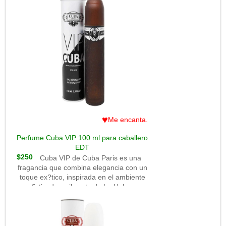
una sensaci?n de frescura y vitalidad. En
la salida, se destacan notas jugosas de
frutas como la manzana y la pera, que
aportan un toque fresco y chispeante.
En el coraz?n, las notas florales de rosa
y jazm?n a?aden una delicadeza
femenina. La base combina vainilla y
almizcle, que envuelven la fragancia con
un toque c?lido y seductor. Cuba My
Love es perfecta para el d?a a d?a, con
una duraci?n moderada que deja una
estela suave y rom?ntica.
♥
Me encanta.
Perfume Cuba VIP 100 ml para caballero
EDT
$250
Cuba VIP de Cuba Paris es una
fragancia que combina elegancia con un
toque ex?tico, inspirada en el ambiente
sofisticado y vibrante de La Habana.
Este perfume es conocido por su
distintiva botella en forma de puro, que
ya sugiere un aroma c?lido y
envolvente.La fragancia abre con una