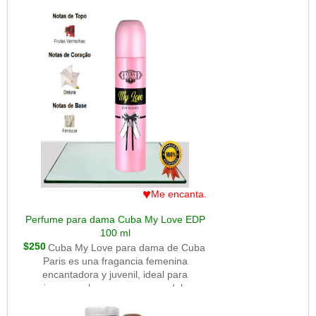
elegante y sensual sin llegar a ser
perfume est? dise?ado para mujeres
sofisticado.En resumen, Cuba VIP
que buscan un aroma alegre y
Women es un perfume dulce-floral con
cautivador. La composici?n se abre con
notas de champagne y durazno que
notas frutales como la manzana y las
transmite frescura, alegría y suavidad
frutas c?tricas, seguidas de un coraz?n
femenina a un precio muy accesible.
floral de jazm?n y rosas, que le aporta
un toque femenino y rom?ntico. En la
base, se encuentran notas de vainilla, ?
mbar y almizcle, que le dan calidez y
una sensaci?n envolvente. Es una
fragancia vers?til, perfecta para uso
diario o para ocasiones especiales, con
un aroma duradero que deja una
impresi?n suave y atractiva. OLYMPEA.
♥
Me encanta.
Perfume para dama Cuba My Love EDP
100 ml
$250
Cuba My Love para dama de Cuba
Paris es una fragancia femenina
encantadora y juvenil, ideal para
mujeres que buscan un aroma dulce y
alegre. Esta fragancia se caracteriza por
sus notas frutales y florales, que crean