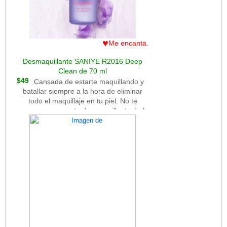
velada especial.El corazón de la
fragancia es una declaración de
sensualidad y elegancia. La nuez
moscada y el cardamomo se mezclan
♥
Me encanta.
con toques especiados y amaderados,
creando una mezcla intrigante que es a
Desmaquillante SANIYE R2016 Deep
la vez suave y enérgica. Estas notas
Clean de 70 ml
evocan la imagen de un hombre seguro
$49
Cansada de estarte maquillando y
de sí mismo que se destaca en la
batallar siempre a la hora de eliminar
multitud.A medida que la fragancia se
todo el maquillaje en tu piel. No te
desarrolla, elementos como el pachulí y
preocupes con este desmaquillante de la
el vainille
marca de prestigio saniy? tu piel
regresar? a la normalidad y remover?
todo ese maquillaje sobrante.