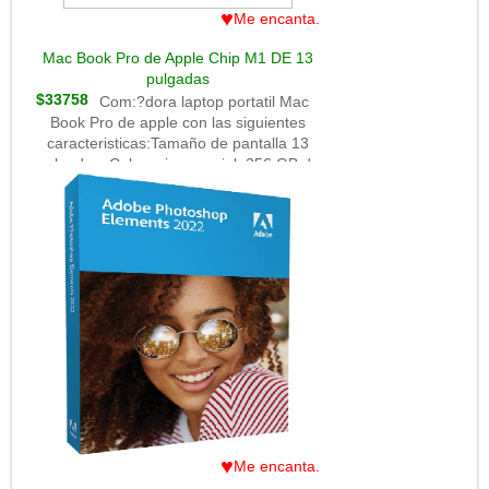
♥
Me encanta.
Mac Book Pro de Apple Chip M1 DE 13
pulgadas
$33758
Com:?dora laptop portatil Mac
Book Pro de apple con las siguientes
caracteristicas:Tamaño de pantalla 13
pulgadas, Color gris espacial, 256 GB de
disco duro de estado solido, Modelo
Apple a8 , 8 GB de memoria RAM.
♥
Me encanta.