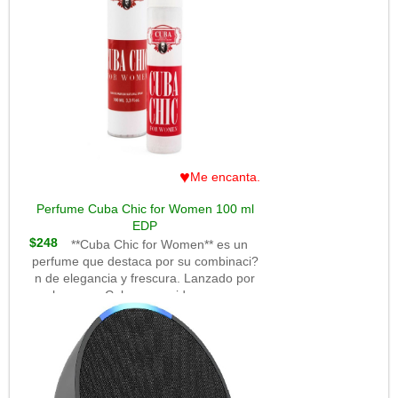
mezcla de c?tricos y especias frescas, y,
a medida que evoluciona, revela notas
c?lidas de ?mbar, madera y vainilla,
creando una sensaci?n lujosa y
seductora. Es ideal para usar en la
noche o en ocasiones especiales, y
destaca por su duraci?n prolongada y
estela intensa. Este perfume es perfecto
para quienes buscan un aroma audaz
que deje huella y evoque sofisticaci?n y
♥
Me encanta.
misterio.
Perfume Cuba Chic for Women 100 ml
EDP
$248
**Cuba Chic for Women** es un
perfume que destaca por su combinaci?
n de elegancia y frescura. Lanzado por
la marca Cuba, conocida por sus
fragancias accesibles y de calidad, este
Eau de Parfum de 100 ml ofrece una
experiencia olfativa encantadora y
femenina.**Notas de Salida**: La
fragancia abre con una explosi?n fresca
y afrutada de notas de bergamota y