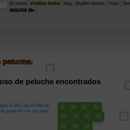
Mi cuenta
¡Publicar Gratis!
Blog
English Version
Casas
Ter
entas.com/public_html/buscadorWeb/model.php
on line
230
ADULTOS 18+
6/domains/comercioventas.com/public_html/buscadorWeb/model.php
on
 peluche.
e oso de peluche encontrados
9
10
11
12
13
14
15
16
17
18
19