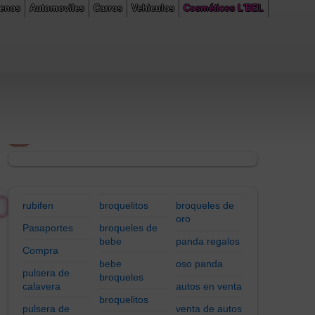
renos
Automoviles
Carros
Vehiculos
Cosméticos L'BEL
 line
305
rubifen
broquelitos
broqueles de
oro
Pasaportes
broqueles de
bebe
panda regalos
Compra
bebe
oso panda
pulsera de
broqueles
calavera
autos en venta
broquelitos
pulsera de
venta de autos