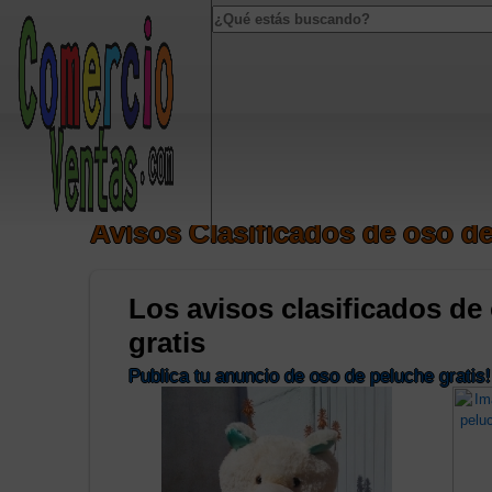
Notice
: Undefined index: popUp in
/home/u461468646/domains/comerciov
Notice
: Undefined index: HTTP_ACCEPT_LANGUAGE in
/home/u46146864
Avisos Clasificados de oso de
Los avisos clasificados d
gratis
Publica tu anuncio de oso de peluche gratis!