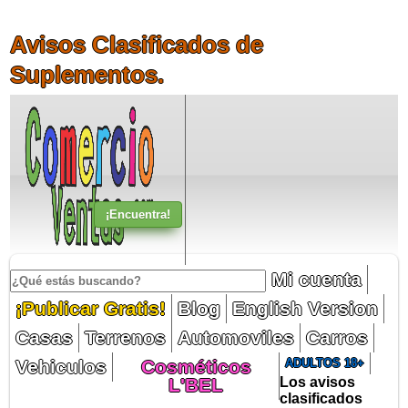
Avisos Clasificados de
Suplementos.
Mi cuenta
¡Publicar Gratis!
Blog
English Version
Casas
Terrenos
Automoviles
Carros
Vehiculos
Cosméticos
ADULTOS 18+
L'BEL
Los avisos
clasificados