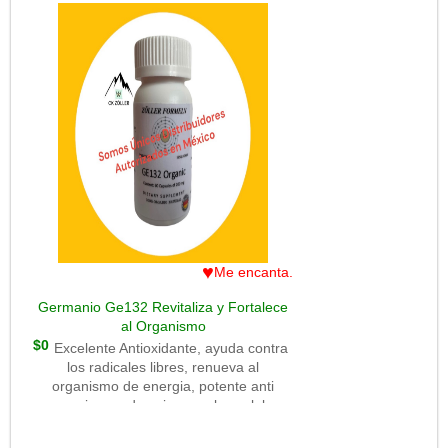
energia, da oxigeno a las c?lulas.
PEDIDOS e Informes por SMS,
WhatsApp, en los siguientes tel?fonos:
5549638437, 5579182660, 5531140300
BUSCANOS en Redes Sociales como:
cketerzoller y zollerformeln
♥
Me encanta.
Germanio Ge132 Revitaliza y Fortalece
al Organismo
$0
Excelente Antioxidante, ayuda contra
los radicales libres, renueva al
organismo de energia, potente anti
cancerigeno, da oxigeno a las celulas,
ayuda en la disolucion de tumores,
refuerza el sistema inmune.Pedidos y