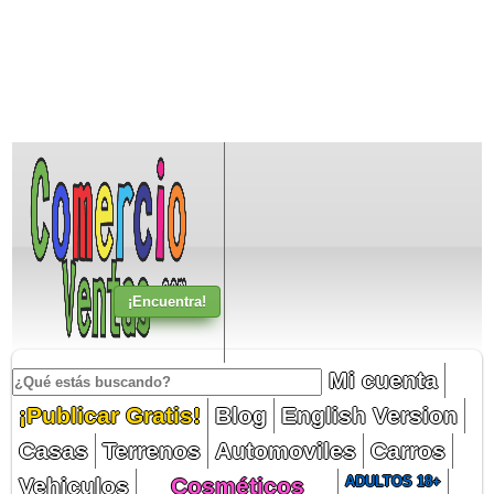
Mi cuenta
¡Publicar Gratis!
Blog
English Version
Casas
Terrenos
Automoviles
Carros
Vehiculos
Cosméticos
ADULTOS 18+