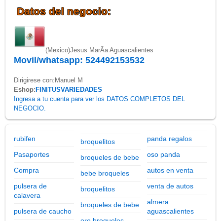
Datos del negocio:
(Mexico)
Jesus MarÃ­a Aguascalientes
Movil/whatsapp: 524492153532
Dirigirese con:Manuel M
Eshop:
FINITUSVARIEDADES
Ingresa a tu cuenta para ver los DATOS COMPLETOS DEL
NEGOCIO.
rubifen
panda regalos
broquelitos
Pasaportes
oso panda
broqueles de bebe
Compra
autos en venta
bebe broqueles
pulsera de
venta de autos
broquelitos
calavera
almera
broqueles de bebe
pulsera de caucho
aguascalientes
oro broqueles