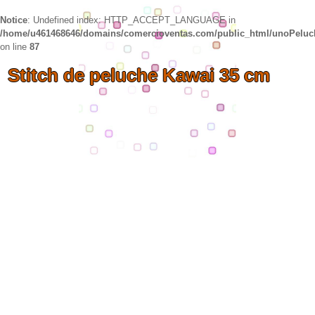
Notice
: Undefined index: HTTP_ACCEPT_LANGUAGE in
/home/u461468646/domains/comercioventas.com/public_html/unoPelu
on line
87
Stitch de peluche Kawai 35 cm