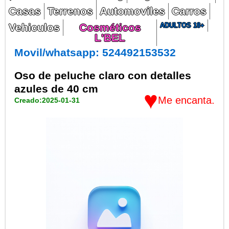
Casas
Terrenos
Automoviles
Carros
Vehiculos
Cosméticos
ADULTOS 18+
L'BEL
Movil/whatsapp: 524492153532
Oso de peluche claro con detalles
azules de 40 cm
♥
Me encanta.
Creado:2025-01-31