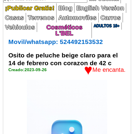
¡Publicar Gratis!
Blog
English Version
Casas
Terrenos
Automoviles
Carros
Vehiculos
Cosméticos
ADULTOS 18+
L'BEL
Movil/whatsapp: 524492153532
Osito de peluche beige claro para el
14 de febrero con corazon de 42 c
♥
Me encanta.
Creado:2023-09-26