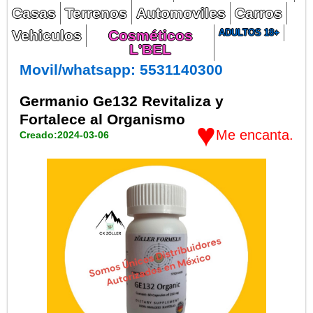
Casas
Terrenos
Automoviles
Carros
Vehiculos
Cosméticos
ADULTOS 18+
L'BEL
Movil/whatsapp: 5531140300
Germanio Ge132 Revitaliza y
Fortalece al Organismo
♥
Me encanta.
Creado:2024-03-06