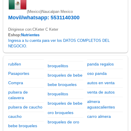
(Mexico)
Naucalpan Mexico
Movil/whatsapp: 5531140300
Dirigirese con:CKeter C Keter
Eshop:
Nutrientes
Ingresa a tu cuenta para ver los DATOS COMPLETOS DEL
NEGOCIO.
rubifen
panda regalos
broquelitos
Pasaportes
oso panda
broqueles de bebe
Compra
autos en venta
bebe broqueles
pulsera de
venta de autos
broquelitos
calavera
almera
broqueles de bebe
pulsera de caucho
aguascalientes
oro broqueles
caucho
carro almera
broqueles de oro
bebe broqueles